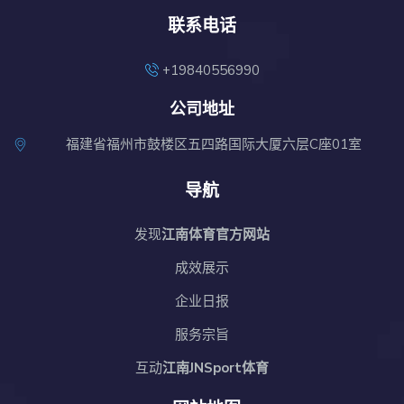
联系电话
+19840556990
公司地址
福建省福州市鼓楼区五四路国际大厦六层C座01室
导航
发现
江南体育官方网站
成效展示
企业日报
服务宗旨
互动
江南JNSport体育