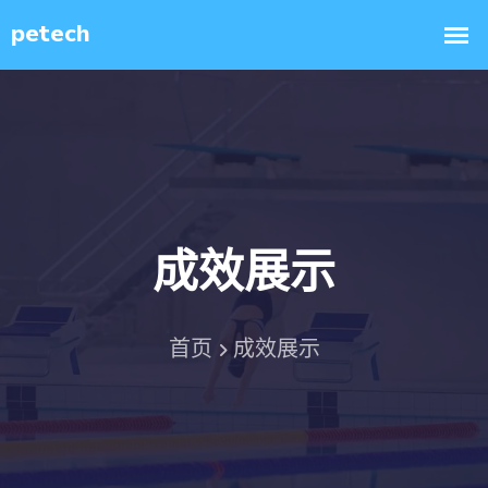
成效展示
首页
成效展示