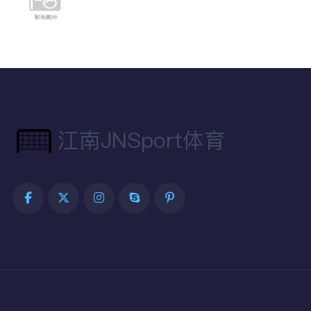
突尼斯F组三场比赛看点汇总