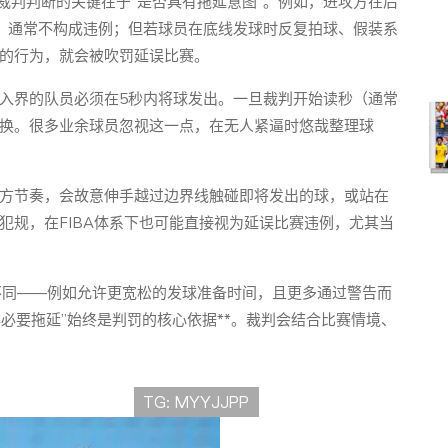
裁判判断的关键在于“是否具有拖延意图”。例如，进攻方在后
，通常不构成违例；但若球员在底线发球时反复拍球、假装系
的行为，就会被吹罚延误比赛。
入界的队员必须在5秒内将球发出。一旦裁判开始读秒（通常
换。很多业余球员忽视这一点，在无人紧逼时悠哉整理球
方节奏，会故意伸手越过边界线触碰即将发出的球，或站在
犯规，在FIBA体系下也可能直接视为延误比赛违例，尤其当
不同——例如允许更宽松的发球准备时间，且更多通过警告而
非必要拖延”始终是判罚的核心依据**。裁判会结合比赛情境、