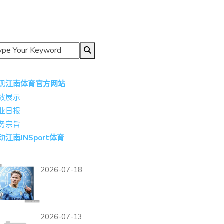
导航
现
江南体育官方网站
效展示
业日报
务宗旨
动
江南JNSport体育
热门资讯
2026-07-18
哈兰德两场4球，挪威
队小组赛表现成为焦点
2026-07-13