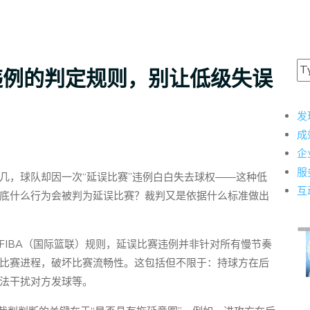
违例的判定规则，别让低级失误
发
成
企
服
几，球队却因一次“延误比赛”违例白白失去球权——这种低
互
底什么行为会被判为延误比赛？裁判又是依据什么标准做出
FIBA（国际篮联）规则，延误比赛违例并非针对所有慢节奏
比赛进程，破坏比赛流畅性。这包括但不限于：持球方在后
法干扰对方发球等。