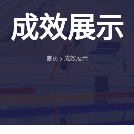
成效展示
首页
成效展示