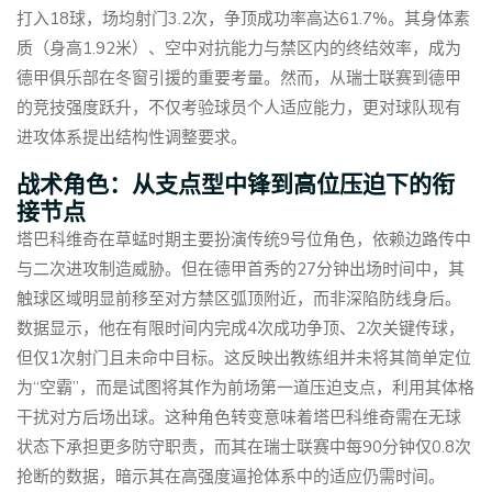
打入18球，场均射门3.2次，争顶成功率高达61.7%。其身体素
质（身高1.92米）、空中对抗能力与禁区内的终结效率，成为
德甲俱乐部在冬窗引援的重要考量。然而，从瑞士联赛到德甲
的竞技强度跃升，不仅考验球员个人适应能力，更对球队现有
进攻体系提出结构性调整要求。
战术角色：从支点型中锋到高位压迫下的衔
接节点
塔巴科维奇在草蜢时期主要扮演传统9号位角色，依赖边路传中
与二次进攻制造威胁。但在德甲首秀的27分钟出场时间中，其
触球区域明显前移至对方禁区弧顶附近，而非深陷防线身后。
数据显示，他在有限时间内完成4次成功争顶、2次关键传球，
但仅1次射门且未命中目标。这反映出教练组并未将其简单定位
为“空霸”，而是试图将其作为前场第一道压迫支点，利用其体格
干扰对方后场出球。这种角色转变意味着塔巴科维奇需在无球
状态下承担更多防守职责，而其在瑞士联赛中每90分钟仅0.8次
抢断的数据，暗示其在高强度逼抢体系中的适应仍需时间。