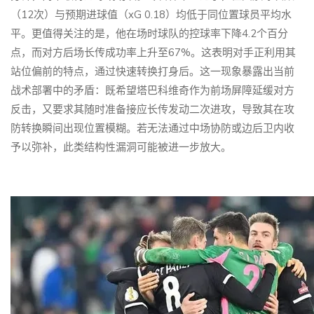
（12次）与预期进球值（xG 0.18）均低于同位置球员平均水
平。更值得关注的是，他在场时球队的控球率下降4.2个百分
点，而对方后场长传成功率上升至67%。这表明对手正利用其
站位偏前的特点，通过快速转换打身后。这一现象暴露出当前
战术部署中的矛盾：既希望塔巴科维奇作为前场屏障延缓对方
反击，又要求其随时准备接应长传发动二次进攻，导致其在攻
防转换瞬间出现位置模糊。若无法通过中场协防或边后卫内收
予以弥补，此类结构性漏洞可能被进一步放大。