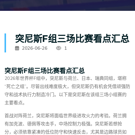
突尼斯F组三场比赛看点汇总
2026-06-26
1
突尼斯F组三场比赛看点汇总
2026年世界杯F组中，突尼斯与荷兰、日本、瑞典同组，堪称
“死亡之组”。尽管出线难度极大，但突尼斯仍有机会凭借顽强防
守和战术执行力制造冷门。以下是突尼斯在该组三场小组赛的
主要看点。
首战对阵荷兰，突尼斯将面临世界级进攻火力的考验。荷兰拥
有加克波、德佩等攻击手，中场控制力极强。突尼斯若想抢
分，必须依靠紧凑的低位防守和快速反击，尤其是边路球员如