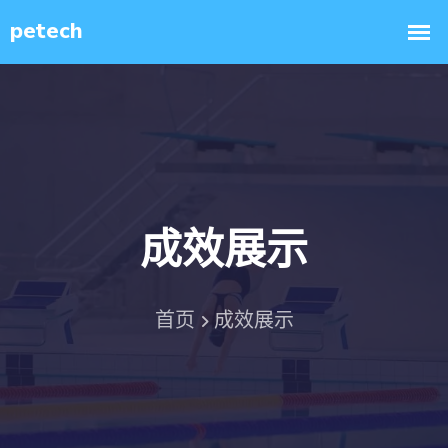
成效展示
首页
成效展示