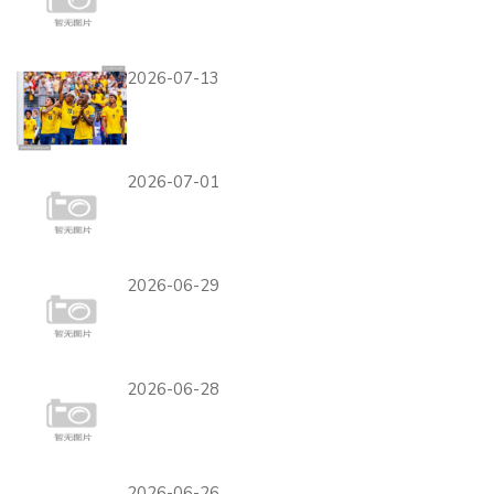
厄瓜多尔晋级世界杯淘汰赛：
2-1德国成为关键比分
2026-07-13
厄瓜多尔晋级世界杯淘汰赛：
2-1德国成为关键比分
2026-07-01
塞内加尔对法国回顾：首轮强
强对话备受关注
2026-06-29
库拉索对厄瓜多尔赛后观察：
防守韧性带来历史一分
2026-06-28
波黑1-4不敌瑞士，小组赛形
势一度陷入被动
2026-06-26