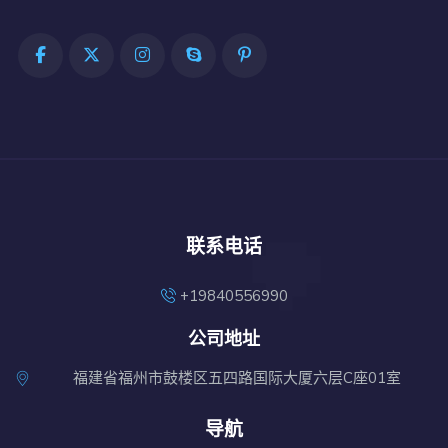
联系电话
+19840556990
公司地址
福建省福州市鼓楼区五四路国际大厦六层C座01室
导航