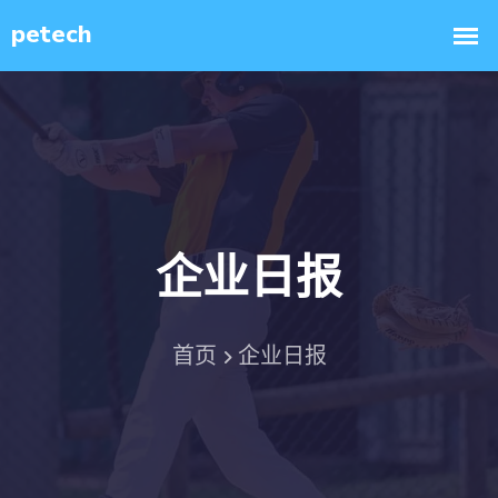
企业日报
首页
企业日报