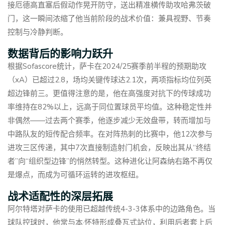
接厄德高直塞后假动作晃开防守，送出精准横传助攻哈弗茨破
门，这一瞬间浓缩了他当前阶段的战术价值：兼具视野、节奏
控制与冷静判断。
数据背后的影响力跃升
根据Sofascore统计，萨卡在2024/25赛季前半程的预期助攻
（xA）已超过2.8，场均关键传球达2.1次，两项指标均位列英
超边锋前三。更值得注意的是，他在高强度对抗下的传球成功
率维持在82%以上，远高于同位置球员平均值。这种稳定性并
非偶然——过去两个赛季，他逐步减少无效盘带，转而增加与
中路队友的短传配合频率。在对阵热刺的比赛中，他12次参与
进攻三区传递，其中7次直接制造射门机会，反映出其从“终结
者”向“组织型边锋”的悄然转型。这种进化让阿森纳右路不再仅
是爆点，而成为可循环运转的进攻枢纽。
战术适配性的深层拓展
阿尔特塔对萨卡的使用已超越传统4-3-3体系中的边路角色。当
球队控球时，他常与本·怀特形成叠瓦式站位，利用后者套上后