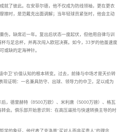
成就了彼此。在安菲尔德，他不仅成为防线领袖，更在更衣
摩擦时，是范戴克出面调解；当年轻球员紧张时，他会主动
韧带重伤，缺席近一年。复出后状态一度起伏，但他用自律与训
赛杯与足总杯，并再次闯入欧冠决赛。如今，33岁的他虽速度
可或缺的定海神针。
顶级中卫”价值认知的根本转变。过去，前锋与中场才是天价转
用表现证明：一名兼具防守、出球、领导力的中卫，足以成为
后，德里赫特（8500万欧）、米利唐（5000万镑）、格瓦
价格转会。俱乐部开始意识到：在高压逼抢与快速转换主导的时
哲学的象征。他代表了克洛普“买对人而非买贵人”的理念