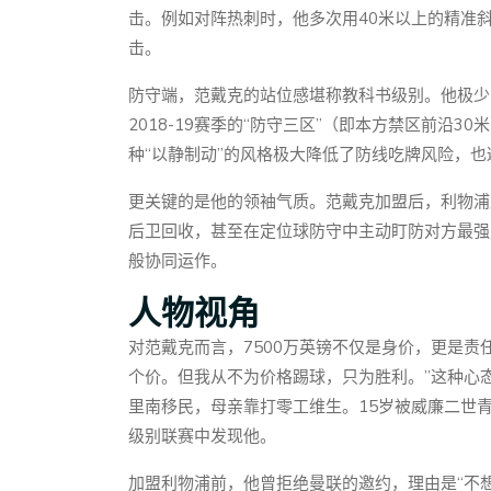
击。例如对阵热刺时，他多次用40米以上的精准
击。
防守端，范戴克的站位感堪称教科书级别。他极少
2018-19赛季的“防守三区”（即本方禁区前沿30
种“以静制动”的风格极大降低了防线吃牌风险，
更关键的是他的领袖气质。范戴克加盟后，利物浦
后卫回收，甚至在定位球防守中主动盯防对方最强
般协同运作。
人物视角
对范戴克而言，7500万英镑不仅是身价，更是责
个价。但我从不为价格踢球，只为胜利。”这种心
里南移民，母亲靠打零工维生。15岁被威廉二世
级别联赛中发现他。
加盟利物浦前，他曾拒绝曼联的邀约，理由是“不