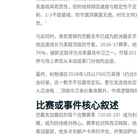
系虽极具观赏性，但防线频频因速度与稳定性不足而
刺、1-3不敌曼城，防守漏洞暴露无遗。时任主帅
员。”
与此同时，南安普顿的范戴克早已成为欧洲最炙手可
他迅速成长为英超顶级防守者。2016-17赛季，他
76%，被欧足联评为当季最佳中卫之一。尽管20
养与场上表现从未动摇豪门对他的追逐。
最终，利物浦在2018年1月以7500万英镑（约
会纪录。这一数字不仅震惊足坛，更引发连锁反应
入吕迪格……顶级中卫身价集体飙升，市场逻辑悄
比赛或事件核心叙述
范戴克加盟后的首个完整赛季（2018-19）成
赛，成为防线绝对核心。赛季初对阵西汉姆联，他
客战曼联，他多次化解卢卡库的冲击，并策动萨拉