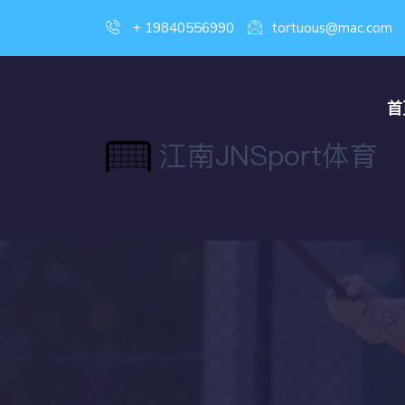
+ 19840556990
tortuous@mac.com
首