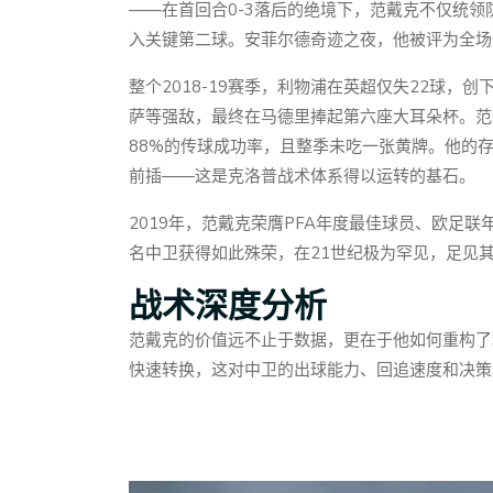
——在首回合0-3落后的绝境下，范戴克不仅统领
入关键第二球。安菲尔德奇迹之夜，他被评为全场
整个2018-19赛季，利物浦在英超仅失22球
萨等强敌，最终在马德里捧起第六座大耳朵杯。范戴
88%的传球成功率，且整季未吃一张黄牌。他的
前插——这是克洛普战术体系得以运转的基石。
2019年，范戴克荣膺PFA年度最佳球员、欧足
名中卫获得如此殊荣，在21世纪极为罕见，足见
战术深度分析
范戴克的价值远不止于数据，更在于他如何重构了
快速转换，这对中卫的出球能力、回追速度和决策