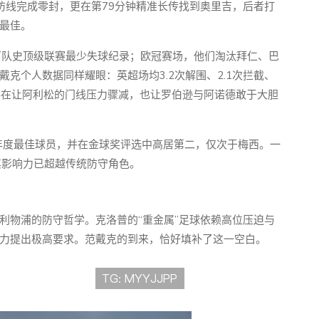
防线完成零封，更在第79分钟精准长传找到奥里吉，后者打
最佳。
，创下队史顶级联赛最少失球纪录；欧冠赛场，他们淘汰拜仁、巴
克个人数据同样耀眼：英超场均3.2次解围、2.1次拦截、
存在让阿利松的门线压力骤减，也让罗伯逊与阿诺德敢于大胆
联年度最佳球员，并在金球奖评选中高居第二，仅次于梅西。一
其影响力已超越传统防守角色。
利物浦的防守哲学。克洛普的“重金属”足球依赖高位压迫与
力提出极高要求。范戴克的到来，恰好填补了这一空白。