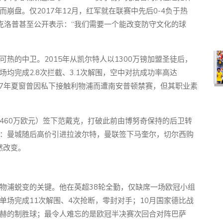
崩盘。仅2017年12月，红军就在联赛中先后0-4负于热
克洛普甚至公开表示：“我们需要一个能改变防守文化的球
热的中卫。2015年从凯尔特人以1300万镑加盟圣徒后，
场均完成2.8次拦截、3.1次解围，空中对抗成功率高达
17年夏窗曾因私下接触利物浦而遭南安普顿禁赛，但其职业素
合8460万欧元）签下范戴克，打破此前由博努奇保持的后卫转
：曼城随后高价引进拉波尔特，曼联签下马奎尔，切尔西购
然改变。
为利物浦蜕变的关键。他在英超38轮全勤，仅缺席一场欧冠小组
单场完成11次解围、4次抢断，零封对手；10月国家德比战
赫的制胜球；最令人难忘的是欧冠半决赛次回合对阵巴萨