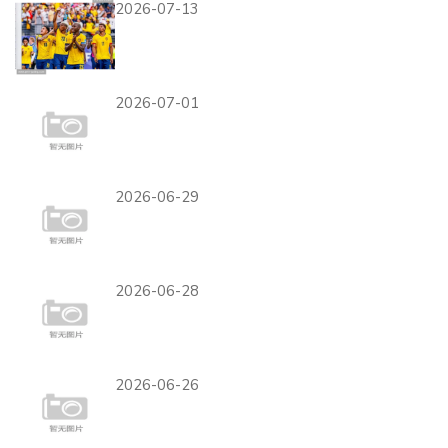
2026-07-13
厄瓜多尔晋级世界杯淘汰赛：
2-1德国成为关键比分
2026-07-01
塞内加尔对法国回顾：首轮强
强对话备受关注
2026-06-29
库拉索对厄瓜多尔赛后观察：
防守韧性带来历史一分
2026-06-28
波黑1-4不敌瑞士，小组赛形
势一度陷入被动
2026-06-26
突尼斯F组三场比赛看点汇总