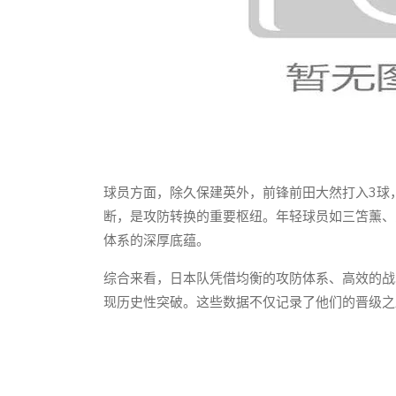
球员方面，除久保建英外，前锋前田大然打入3球
断，是攻防转换的重要枢纽。年轻球员如三笘薰、
体系的深厚底蕴。
综合来看，日本队凭借均衡的攻防体系、高效的战
现历史性突破。这些数据不仅记录了他们的晋级之