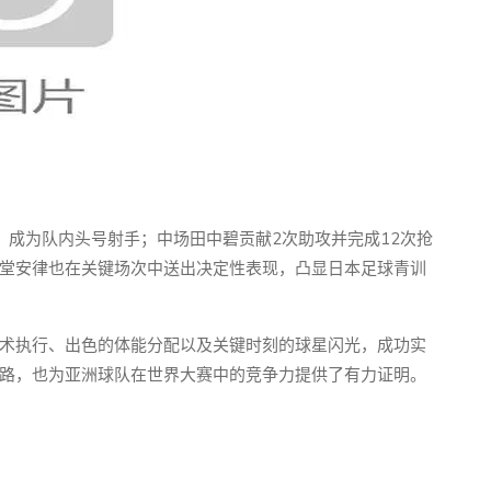
，成为队内头号射手；中场田中碧贡献2次助攻并完成12次抢
堂安律也在关键场次中送出决定性表现，凸显日本足球青训
术执行、出色的体能分配以及关键时刻的球星闪光，成功实
路，也为亚洲球队在世界大赛中的竞争力提供了有力证明。