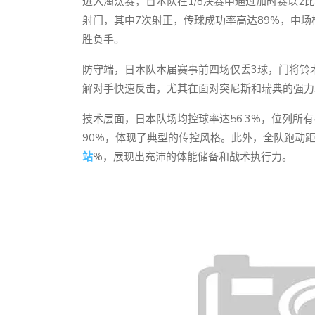
进入淘汰赛，日本队在1/8决赛中通过加时赛以2
射门，其中7次射正，传球成功率高达89%，中场
胜负手。
防守端，日本队本届赛事前四场仅丢3球，门将铃木
解对手快速反击，尤其在面对突尼斯和瑞典的强力
技术层面，日本队场均控球率达56.3%，位列所
90%，体现了典型的传控风格。此外，全队跑动距
站
%，展现出充沛的体能储备和战术执行力。