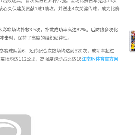
比1击败瑞典，首次挺进世界杯八强。全场比赛日本完成14次
核心久保建英贡献1球1助攻，并送出4次关键传球，成为比赛
彩艳场均扑救3.5次，扑救成功率高达82%。后防线多次化
冲击时，保持了高度的组织纪律性。
有参赛球队第6；短传配合次数场均达到520次，成功率超过
离场均达112公里，高强度跑动占比达18
江南JN体育官方网