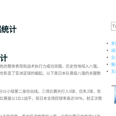
据统计
发
成
计
企
服
借出色的整体表现和战术执行力成功突围，历史性地闯入八强。
互
也彰显了亚洲足球的崛起。以下是日本队晋级八强的关键数
7分以小组第二身份出线。三场比赛共打入5球，仅失2球，攻
比赛虽以1比1战平，但日本全场控球率高达58%，射正次数