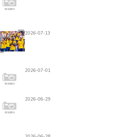
厄瓜多尔晋级世界杯淘
汰赛：2-1德国成为关键
比分
2026-07-13
厄瓜多尔晋级世界杯淘
汰赛：2-1德国成为关键
比分
2026-07-01
塞内加尔对法国回顾：
首轮强强对话备受关注
2026-06-29
库拉索对厄瓜多尔赛后
观察：防守韧性带来历
史一分
2026-06-28