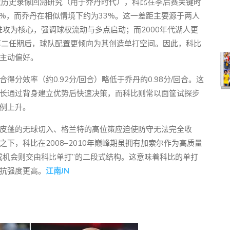
及历史录像回溯研究（用于乔丹时代），科比在季后赛关键时
2%，而乔丹在相似情境下约为33%。这一差距主要源于两人
进攻为核心，强调球权流动与多点启动；而2000年代湖人更
第二任期后，球队配置更倾向为其创造单打空间。因此，科比
主动偏好。
分效率（约0.92分/回合）略低于乔丹的0.98分/回合。这
长通过背身建立优势后快速决策，而科比则常以面筐试探步
例上升。
皮蓬的无球切入、格兰特的高位策应迫使防守无法完全收
下，科比在2008–2010年巅峰期虽拥有加索尔作为高质量
成机会则交由科比单打”的二段式结构。这意味着科比的单打
抗强度更高。
江南JN