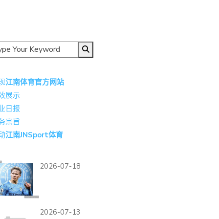
导航
现
江南体育官方网站
效展示
业日报
务宗旨
动
江南JNSport体育
热门资讯
2026-07-18
哈兰德两场4球，挪威
队小组赛表现成为焦点
2026-07-13