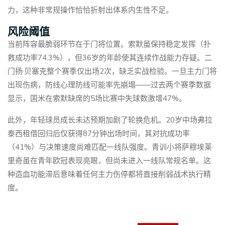
力，这种非常规操作恰恰折射出体系内生性不足。
风险阈值
当前阵容最脆弱环节在于门将位置。索默虽保持稳定发挥（扑
救成功率74.3%），但36岁的年龄使其连续作战能力存疑。二
门扬·贝塞克整个赛季仅出场2次，缺乏实战检验。一旦主力门将
出现伤病，防线心理防线可能率先崩塌——过去两个赛季数据
显示，国米在索默缺席的5场比赛中失球数激增47%。
此外，年轻球员成长未达预期加剧了轮换危机。20岁中场弗拉
泰西租借回归后仅获得87分钟出场时间，其对抗成功率
（41%）与决策速度尚难匹配一线队强度。青训小将萨穆埃莱·
里奇虽在青年欧冠表现亮眼，但尚未进入一线队常规名单。这
种造血功能滞后意味着任何主力伤停都将直接削弱战术执行精
度。