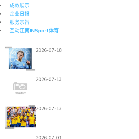
成效展示
企业日报
服务宗旨
互动
江南JNSport体育
热门资讯
2026-07-18
哈兰德两场4球，挪威队小组
赛表现成为焦点
2026-07-13
厄瓜多尔晋级世界杯淘汰赛：
2-1德国成为关键比分
2026-07-13
厄瓜多尔晋级世界杯淘汰赛：
2-1德国成为关键比分
2026-07-01