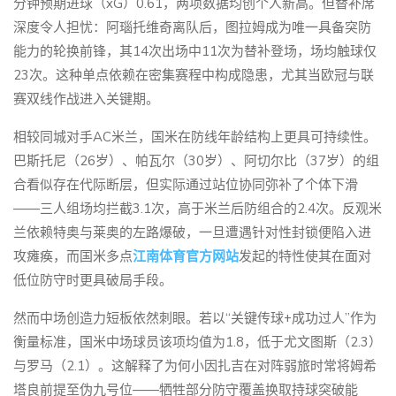
分钟预期进球（xG）0.61，两项数据均创个人新高。但替补席
深度令人担忧：阿瑙托维奇离队后，图拉姆成为唯一具备突防
能力的轮换前锋，其14次出场中11次为替补登场，场均触球仅
23次。这种单点依赖在密集赛程中构成隐患，尤其当欧冠与联
赛双线作战进入关键期。
相较同城对手AC米兰，国米在防线年龄结构上更具可持续性。
巴斯托尼（26岁）、帕瓦尔（30岁）、阿切尔比（37岁）的组
合看似存在代际断层，但实际通过站位协同弥补了个体下滑
——三人组场均拦截3.1次，高于米兰后防组合的2.4次。反观米
兰依赖特奥与莱奥的左路爆破，一旦遭遇针对性封锁便陷入进
攻瘫痪，而国米多点
江南体育官方网站
发起的特性使其在面对
低位防守时更具破局手段。
然而中场创造力短板依然刺眼。若以“关键传球+成功过人”作为
衡量标准，国米中场球员该项均值为1.8，低于尤文图斯（2.3）
与罗马（2.1）。这解释了为何小因扎吉在对阵弱旅时常将姆希
塔良前提至伪九号位——牺牲部分防守覆盖换取持球突破能