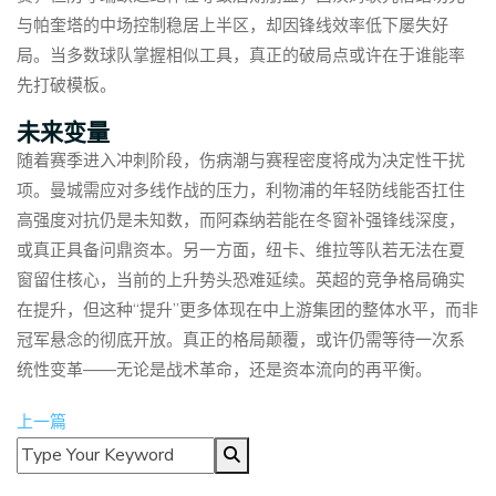
与帕奎塔的中场控制稳居上半区，却因锋线效率低下屡失好
局。当多数球队掌握相似工具，真正的破局点或许在于谁能率
先打破模板。
未来变量
随着赛季进入冲刺阶段，伤病潮与赛程密度将成为决定性干扰
项。曼城需应对多线作战的压力，利物浦的年轻防线能否扛住
高强度对抗仍是未知数，而阿森纳若能在冬窗补强锋线深度，
或真正具备问鼎资本。另一方面，纽卡、维拉等队若无法在夏
窗留住核心，当前的上升势头恐难延续。英超的竞争格局确实
在提升，但这种“提升”更多体现在中上游集团的整体水平，而非
冠军悬念的彻底开放。真正的格局颠覆，或许仍需等待一次系
统性变革——无论是战术革命，还是资本流向的再平衡。
上一篇