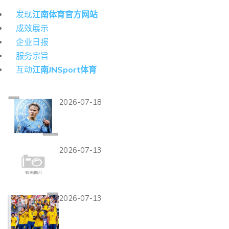
导航
发现
江南体育官方网站
成效展示
企业日报
服务宗旨
互动
江南JNSport体育
热门资讯
2026-07-18
哈兰德两场4球，挪威队小组
赛表现成为焦点
2026-07-13
厄瓜多尔晋级世界杯淘汰赛：
2-1德国成为关键比分
2026-07-13
厄瓜多尔晋级世界杯淘汰赛：