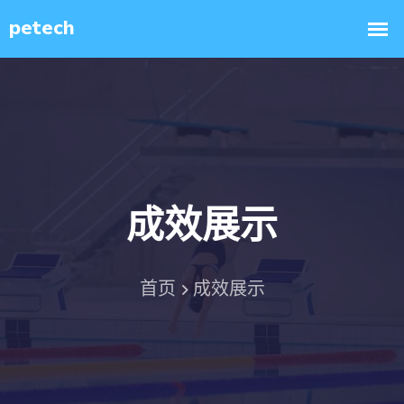
成效展示
首页
成效展示