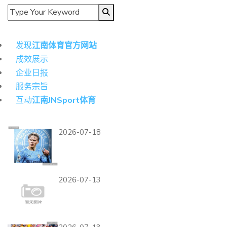
导航
发现
江南体育官方网站
成效展示
企业日报
服务宗旨
互动
江南JNSport体育
热门资讯
2026-07-18
哈兰德两场4球，挪威队小组
赛表现成为焦点
2026-07-13
厄瓜多尔晋级世界杯淘汰赛：
2-1德国成为关键比分