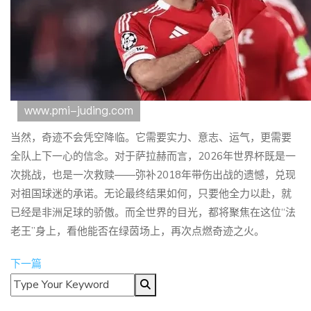
当然，奇迹不会凭空降临。它需要实力、意志、运气，更需要
全队上下一心的信念。对于萨拉赫而言，2026年世界杯既是一
次挑战，也是一次救赎——弥补2018年带伤出战的遗憾，兑现
对祖国球迷的承诺。无论最终结果如何，只要他全力以赴，就
已经是非洲足球的骄傲。而全世界的目光，都将聚焦在这位“法
老王”身上，看他能否在绿茵场上，再次点燃奇迹之火。
下一篇