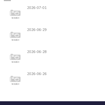
2-1德国成为关键比分
2026-07-01
塞内加尔对法国回顾：首轮强
强对话备受关注
2026-06-29
库拉索对厄瓜多尔赛后观察：
防守韧性带来历史一分
2026-06-28
波黑1-4不敌瑞士，小组赛形
势一度陷入被动
2026-06-26
突尼斯F组三场比赛看点汇总