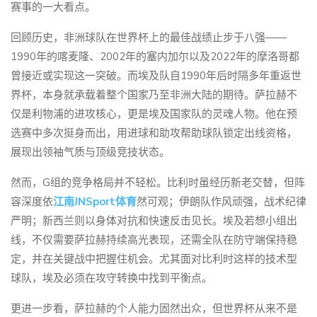
赛事的一大看点。
回顾历史，非洲球队在世界杯上的最佳战绩止步于八强——
1990年的喀麦隆、2002年的塞内加尔以及2022年的摩洛哥都
曾接近或实现这一突破。而埃及队自1990年后时隔多年重返世
界杯，本身就承载着整个国家乃至非洲大陆的期待。萨拉赫不
仅是利物浦的进攻核心，更是埃及国家队的灵魂人物。他在预
选赛中多次挺身而出，用进球和助攻帮助球队锁定出线资格，
展现出领袖气质与顶级竞技状态。
然而，G组的竞争格局并不轻松。比利时虽经历新老交替，但阵
容深度依
江南JNSport体育
然可观；伊朗队作风顽强，战术纪律
严明；新西兰则以身体对抗和快速反击见长。埃及若想小组出
线，不仅需要萨拉赫持续高光表现，还需全队在防守端保持稳
定，并在关键战中把握住机会。尤其面对比利时这样的技术型
球队，埃及必须在攻守转换中找到平衡点。
更进一步看，萨拉赫的个人能力固然出众，但世界杯从来不是