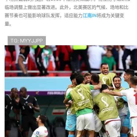
临场调整上做出显著改进。此外，北美赛区的气候、场地和比
赛节奏也可能影响球队发挥，适应能力
江南JN
将成为关键变
量。