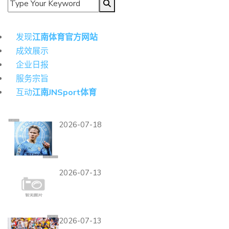
导航
发现
江南体育官方网站
成效展示
企业日报
服务宗旨
互动
江南JNSport体育
热门资讯
2026-07-18
哈兰德两场4球，挪威队小组
赛表现成为焦点
2026-07-13
厄瓜多尔晋级世界杯淘汰赛：
2-1德国成为关键比分
2026-07-13