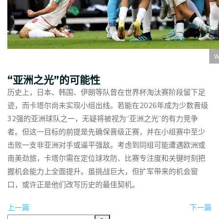
“亚洲之光”的可能性
历史上，日本、韩国、伊朗等队曾在世界杯淘汰赛阶段留下足
迹，而卡塔尔尚未实现小组出线。若能在2026年成为少数晋级
32强的亚洲球队之一，无疑将被视为“亚洲之光”的有力竞争
者。但这一目标的前提是先确保晋级正赛，并在小组赛中至少
击败一支非亚洲对手或逼平强敌。考虑到同组可能遭遇欧洲或
南美劲旅，卡塔尔需在定位球攻防、比赛专注度和关键时刻把
握机会能力上全面提升。虽挑战巨大，但扩军带来的机会窗
口，或许正是他们改写历史的最佳契机。
上一篇
下一篇