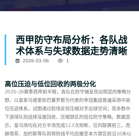
西甲防守布局分析：各队战
术体系与失球数据走势清晰
2026-03-06
1
高位压迫与低位回收的两极分化
2025–26赛季西甲前半程，各队在防守端呈现出明显的策略分
野。以皇家马德里和巴塞罗那为代表的争冠集团普遍采用中高
位压迫体系，试图通过前场反抢压缩对手出球空间；而多数中
下游球队则选择深度回收、压缩禁区的低位防守策略。数据显
示，皇马场均在对方半场完成12.3次抢断，位列联赛前三，而
赫塔菲、加的斯等队则将防线平均后撤至本方禁区前沿10米以