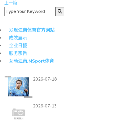
上一篇
导航
发现
江南体育官方网站
成效展示
企业日报
服务宗旨
互动
江南JNSport体育
热门资讯
2026-07-18
哈兰德两场4球，挪威队小组
赛表现成为焦点
2026-07-13
厄瓜多尔晋级世界杯淘汰赛：
2-1德国成为关键比分