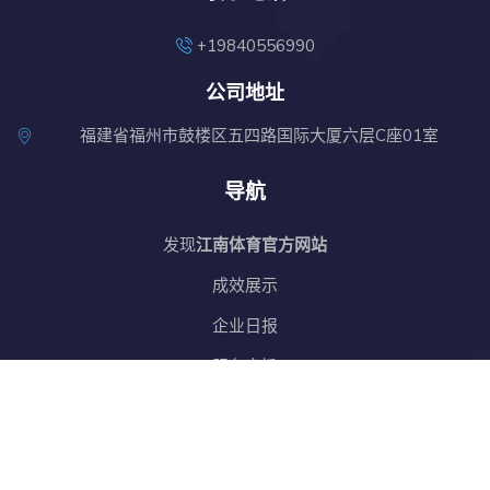
+19840556990
公司地址
福建省福州市鼓楼区五四路国际大厦六层C座01室
导航
发现
江南体育官方网站
成效展示
企业日报
服务宗旨
互动
江南JNSport体育
网站地图