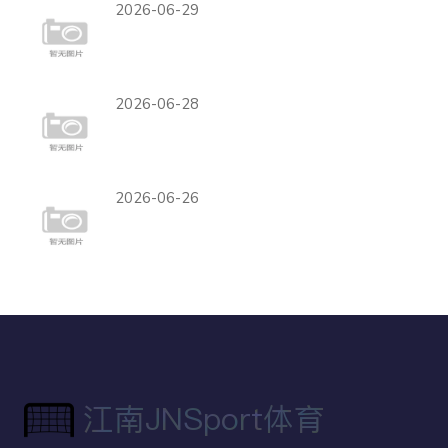
2026-06-29
库拉索对厄瓜多尔赛后观察：
防守韧性带来历史一分
2026-06-28
波黑1-4不敌瑞士，小组赛形
势一度陷入被动
2026-06-26
突尼斯F组三场比赛看点汇总