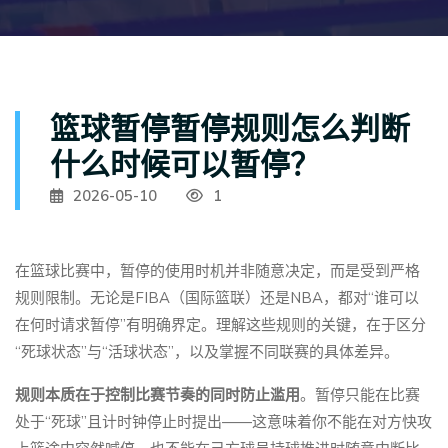
篮球暂停暂停规则怎么判断
什么时候可以暂停？
2026-05-10
1
在篮球比赛中，暂停的使用时机并非随意决定，而是受到严格
规则限制。无论是FIBA（国际篮联）还是NBA，都对“谁可以
在何时请求暂停”有明确界定。理解这些规则的关键，在于区分
“死球状态”与“活球状态”，以及掌握不同联赛的具体差异。
规则本质在于控制比赛节奏的同时防止滥用
。暂停只能在比赛
处于“死球”且计时钟停止时提出——这意味着你不能在对方快攻