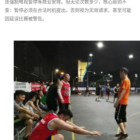
含强制电视暂停等商业安排。但无论次数多少，核心原则不
变：暂停必须在合法时机提出，否则视为无效请求，甚至可能
因延误比赛被警告。